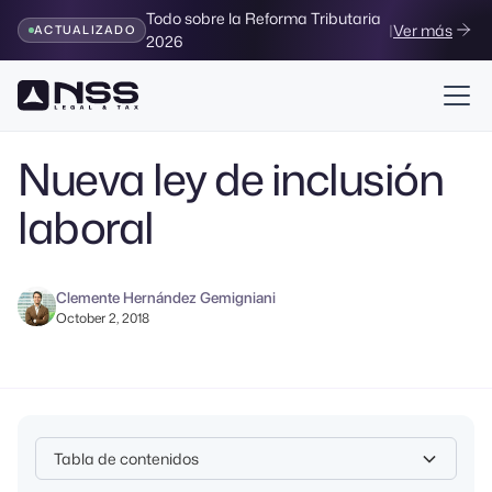
Todo sobre la Reforma Tributaria
|
Ver más
ACTUALIZADO
2026
Volver al Blog
Nueva ley de inclusión
laboral
Clemente Hernández Gemigniani
October 2, 2018
Tabla de contenidos