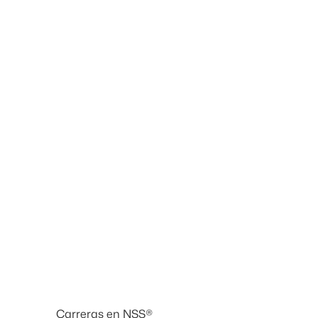
Nicolás Ibarra
Administración y Finanzas
Carreras en NSS®