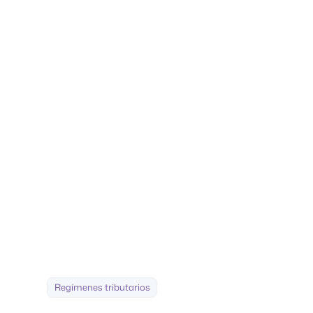
Reorganizaciones
Estructuración de adquisiciones y fusiones, joint ventures,
reestructuraciones corporativas y financiamiento de
proyectos.
Regímenes tributarios