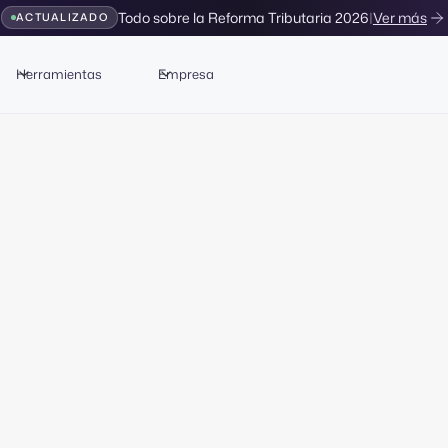
Todo sobre la Reforma Tributaria 2026
|
Ver más
ACTUALIZADO
Herramientas
Empresa
Tributario
Consultoría Tributaria
ía tributaria corpor
ersonal
todo-inclui