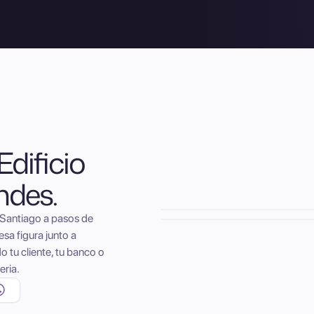
Edificio
ndes.
e Santiago a pasos de
sa figura junto a
o tu cliente, tu banco o
eria.