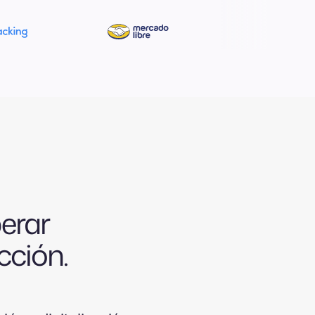
erar
cción.