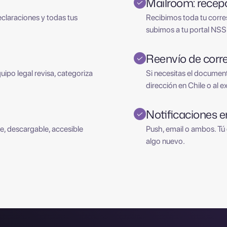
Mailroom: recepc
✓
declaraciones y todas tus
Recibimos toda tu corres
subimos a tu portal NSS
Reenvío de corre
✓
uipo legal revisa, categoriza
Si necesitas el document
dirección en Chile o al e
Notificaciones e
✓
e, descargable, accesible
Push, email o ambos. Tú
algo nuevo.