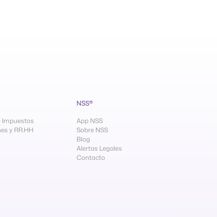
NSS®
e Impuestos
App NSS
es y RR.HH
Sobre NSS
Blog
Alertas Legales
Contacto