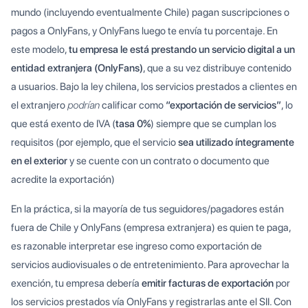
mundo (incluyendo eventualmente Chile) pagan suscripciones o
pagos a OnlyFans, y OnlyFans luego te envía tu porcentaje. En
este modelo,
tu empresa le está prestando un servicio digital a un
entidad extranjera (OnlyFans)
, que a su vez distribuye contenido
a usuarios. Bajo la ley chilena, los servicios prestados a clientes en
el extranjero
podrían
calificar como
“exportación de servicios”
, lo
que está exento de IVA (
tasa 0%
) siempre que se cumplan los
requisitos (por ejemplo, que el servicio
sea utilizado íntegramente
en el exterior
y se cuente con un contrato o documento que
acredite la exportación)​
​En la práctica, si la mayoría de tus seguidores/pagadores están
fuera de Chile y OnlyFans (empresa extranjera) es quien te paga,
es razonable interpretar ese ingreso como exportación de
servicios audiovisuales o de entretenimiento. Para aprovechar la
exención, tu empresa debería
emitir facturas de exportación
por
los servicios prestados vía OnlyFans y registrarlas ante el SII. Con