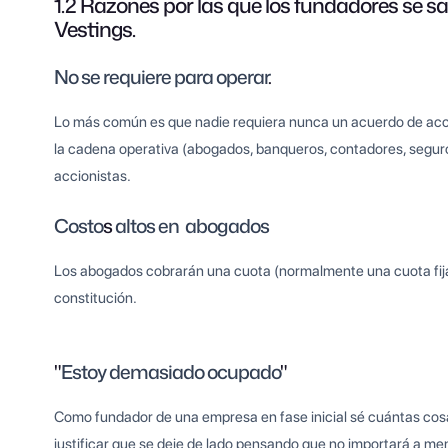
1.2 Razones por las que los fundadores se s
Vestings.
No se requiere para operar
.
Lo más común es que nadie requiera nunca un acuerdo de acci
la cadena operativa (abogados, banqueros, contadores, seguro
accionistas.
Costo
s
altos en abogados
Los abogados cobrarán una cuota (normalmente una cuota fija) 
constitución.
"
Estoy demasiado ocupado
"
Como fundador de una empresa en fase inicial sé cuántas cos
justificar que se deje de lado pensando que no importará a m