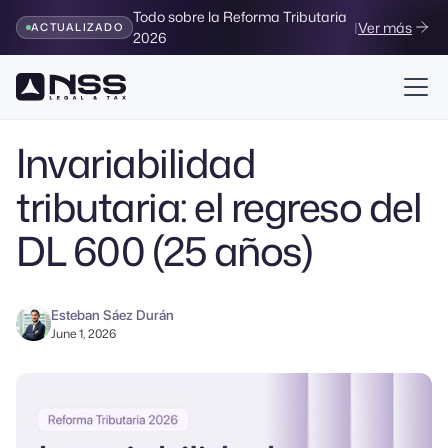
Todo sobre la Reforma Tributaria
|
Ver más
ACTUALIZADO
2026
Volver al Blog
Invariabilidad
tributaria: el regreso del
DL 600 (25 años)
Esteban Sáez Durán
June 1, 2026