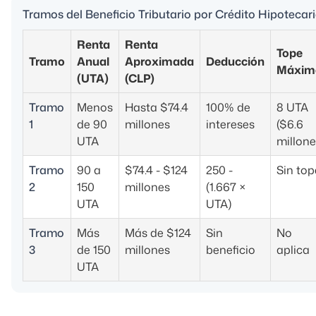
Tramos del Beneficio Tributario por Crédito Hipotecar
Renta
Renta
Tope
Tramo
Anual
Aproximada
Deducción
Máxim
(UTA)
(CLP)
Tramo
Menos
Hasta $74.4
100% de
8 UTA
1
de 90
millones
intereses
($6.6
UTA
millone
Tramo
90 a
$74.4 - $124
250 -
Sin top
2
150
millones
(1.667 ×
UTA
UTA)
Tramo
Más
Más de $124
Sin
No
3
de 150
millones
beneficio
aplica
UTA