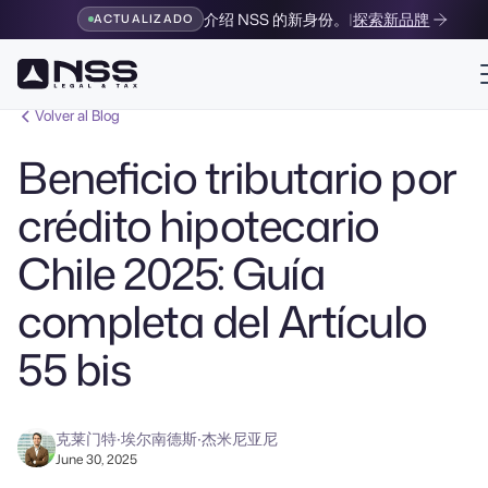
介绍 NSS 的新身份。
|
探索新品牌
ACTUALIZADO
Volver al Blog
Beneficio tributario por
crédito hipotecario
Chile 2025: Guía
completa del Artículo
55 bis
克莱门特·埃尔南德斯·杰米尼亚尼
June 30, 2025