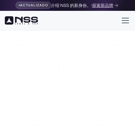
介绍 NSS 的新身份。
|
探索新品牌
ACTUALIZADO
Inversiones Financieras
Tributario
Impuestos para
inversiones financieras