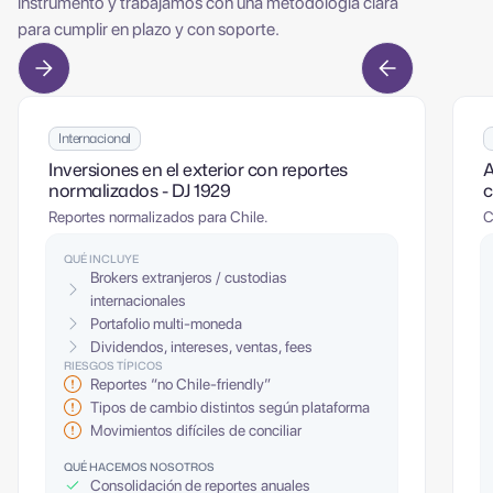
instrumento y trabajamos con una metodología clara
para cumplir en plazo y con soporte.
Internacional
Inversiones en el exterior con reportes
A
normalizados - DJ 1929
c
Reportes normalizados para Chile.
C
QUÉ INCLUYE
Brokers extranjeros / custodias
internacionales
Portafolio multi-moneda
Dividendos, intereses, ventas, fees
RIESGOS TÍPICOS
Reportes “no Chile-friendly”
Tipos de cambio distintos según plataforma
Movimientos difíciles de conciliar
QUÉ HACEMOS NOSOTROS
Consolidación de reportes anuales