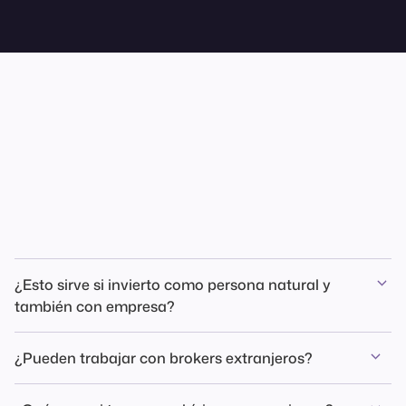
Qs
¿Esto sirve si invierto como persona natural y
también con empresa?
Sí. De hecho, es uno de los casos donde más se producen
¿Pueden trabajar con brokers extranjeros?
diferencias si no se separan flujos, costos y respaldos.
Sí. Normalizamos reportes aunque no vengan listos para ser