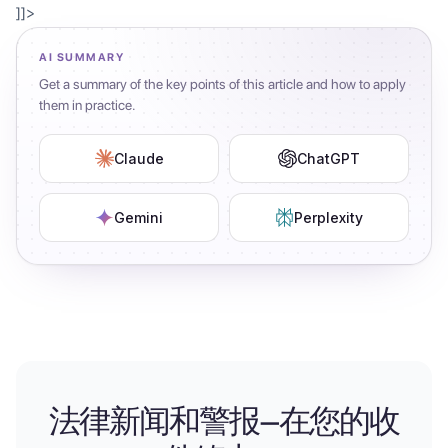
]]>
AI SUMMARY
Get a summary of the key points of this article and how to apply
them in practice.
Claude
ChatGPT
Gemini
Perplexity
法律新闻和警报—在您的收