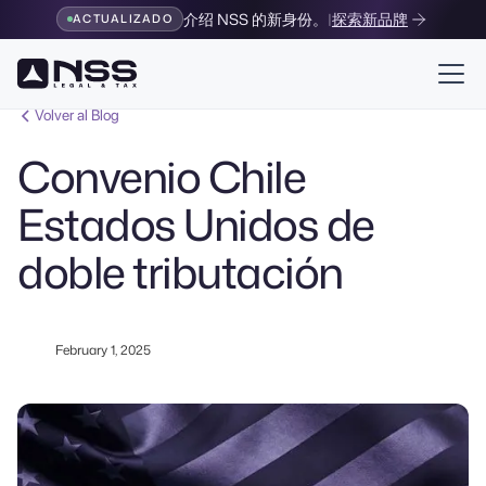
介绍 NSS 的新身份。
|
探索新品牌
ACTUALIZADO
Volver al Blog
Convenio Chile
Estados Unidos de
doble tributación
February 1, 2025