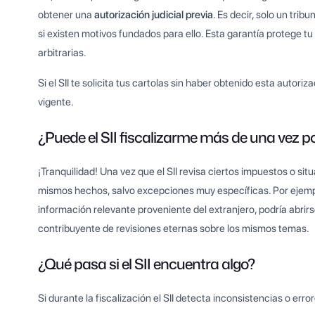
obtener una
autorización judicial previa
. Es decir, solo un tri
si existen motivos fundados para ello. Esta garantía protege tu 
arbitrarias.
Si el SII te solicita tus cartolas sin haber obtenido esta autor
vigente.
¿Puede el SII fiscalizarme más de una vez p
¡Tranquilidad! Una vez que el SII revisa ciertos impuestos o sit
mismos hechos, salvo excepciones muy específicas. Por ejemp
información relevante proveniente del extranjero, podría abrirse
contribuyente de revisiones eternas sobre los mismos temas.
¿Qué pasa si el SII encuentra algo?
Si durante la fiscalización el SII detecta inconsistencias o err