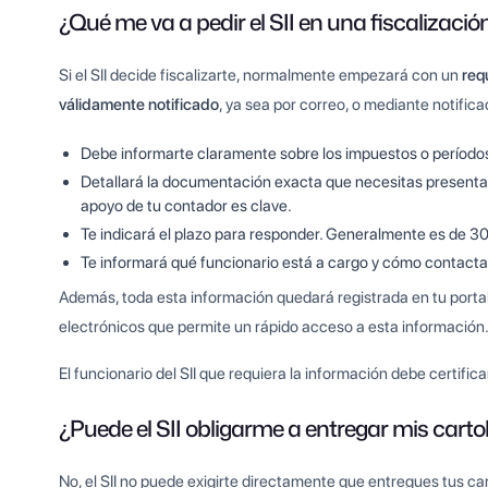
¿Qué me va a pedir el SII en una fiscalizació
Si el SII decide fiscalizarte, normalmente empezará con un
req
válidamente notificado
, ya sea por correo, o mediante notific
Debe informarte claramente sobre los impuestos o períodos 
Detallará la documentación exacta que necesitas presentar (
apoyo de tu contador es clave.
Te indicará el plazo para responder. Generalmente es de 30
Te informará qué funcionario está a cargo y cómo contactar 
Además, toda esta información quedará registrada en tu portal 
electrónicos que permite un rápido acceso a esta información
El funcionario del SII que requiera la información debe certifi
¿Puede el SII obligarme a entregar mis cart
No, el SII no puede exigirte directamente que entregues tus c