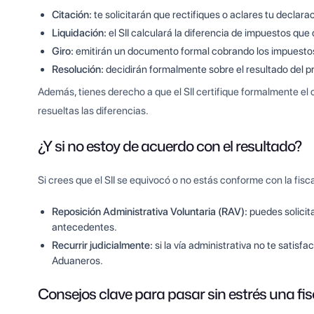
Citación:
te solicitarán que rectifiques o aclares tu declara
Liquidación:
el SII calculará la diferencia de impuestos que
Giro:
emitirán un documento formal cobrando los impuesto
Resolución:
decidirán formalmente sobre el resultado del pr
Además, tienes derecho a que el SII certifique formalmente el ci
resueltas las diferencias.
¿Y si no estoy de acuerdo con el resultado?
Si crees que el SII se equivocó o no estás conforme con la fisc
Reposición Administrativa Voluntaria (RAV):
puedes solicit
antecedentes.
Recurrir judicialmente:
si la vía administrativa no te satisfa
Aduaneros.
Consejos clave para pasar sin estrés una fis