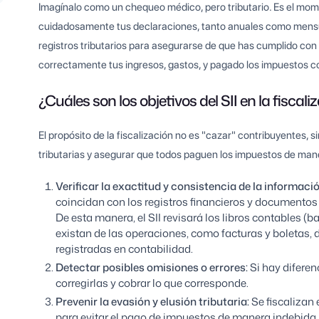
Imagínalo como un chequeo médico, pero tributario. Es el momen
cuidadosamente tus declaraciones, tanto anuales como mensual
registros tributarios para asegurarse de que has cumplido con 
correctamente tus ingresos, gastos, y pagado los impuestos c
¿Cuáles son los objetivos del SII en la fiscali
El propósito de la fiscalización no es "cazar" contribuyentes, 
tributarias y asegurar que todos paguen los impuestos de maner
Verificar la exactitud y consistencia de la informaci
coincidan con los registros financieros y documentos
De esta manera, el SII revisará los libros contables (b
existan de las operaciones, como facturas y boletas,
registradas en contabilidad.
Detectar posibles omisiones o errores:
Si hay diferen
corregirlas y cobrar lo que corresponde.
Prevenir la evasión y elusión tributaria:
Se fiscalizan 
para evitar el pago de impuestos de manera indebida.