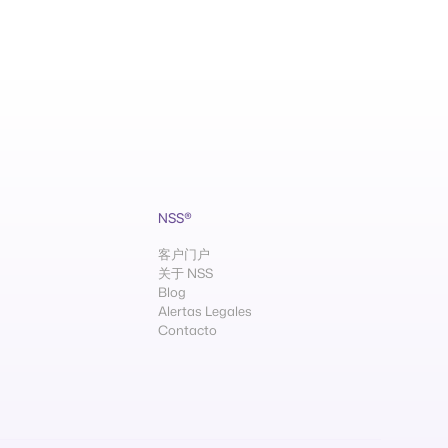
NSS®
客户门户
关于 NSS
Blog
Alertas Legales
Contacto