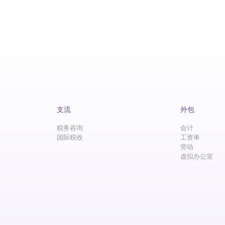
支流
外包
税务咨询
会计
国际税收
工资单
劳动
虚拟办公室