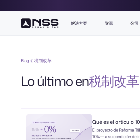
解决方案
资源
公司
Blog
税制改革
Lo último en
税制改革
Qué es el artículo 1
El proyecto de Reforma Tri
10%— a su condición de in