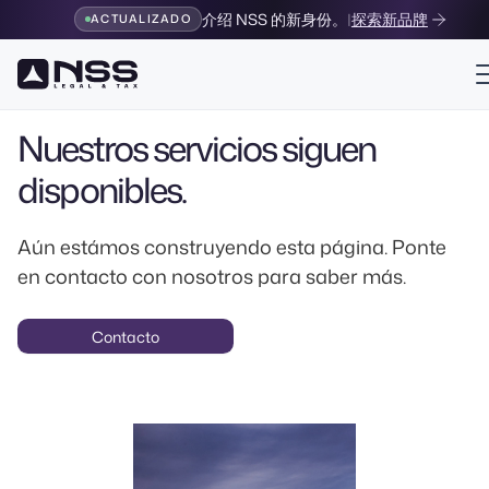
介绍 NSS 的新身份。
|
探索新品牌
ACTUALIZADO
Página en Construcción
Próximamente
Nuestros servicios siguen
disponibles.
Aún estámos construyendo esta página. Ponte
en contacto con nosotros para saber más.
Contacto