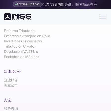
介绍 NSS 的新身份。
|
探索新品牌
ACTUALIZADO
Especialización
Reforma Tributaria
Empresa extranjera en Chile
Inversiones Financieras
Tributación Crypto
Devolución IVA 27 bis
Sociedad de Médicos
法律和企业
企业服务
创立公司
支流
税务咨询