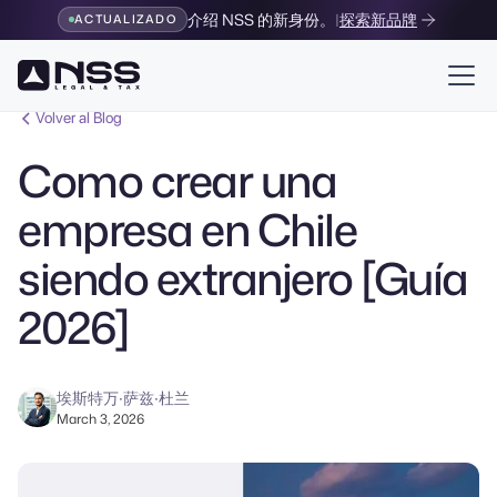
介绍 NSS 的新身份。
|
探索新品牌
ACTUALIZADO
Volver al Blog
Como crear una
empresa en Chile
siendo extranjero [Guía
2026]
埃斯特万·萨兹·杜兰
March 3, 2026