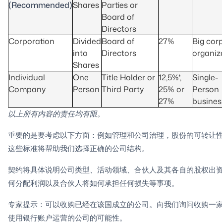
(Recommended)
Shares
Parties or
Board of
Directors
Corporation
Divided
Board of
27%
Big cor
into
Directors
organiz
Shares
Individual
One
Title Holder or
12,5%*,
Single-
Company
Person
Third Party
25% or
Person
27%
busines
以上所有内容的责任均有限。
重要的是要考虑以下方面：例如管理和公司治理，股份的可转让
这些标准将帮助我们选择正确的公司结构。
契约将具体说明公司类型、活动领域、合伙人及其各自的股权出
何分配利润以及合伙人将如何承担任何损失等事项。
专家提示：可以收购已经在该国成立的公司。向我们询问收购一
使用银行账户运营的公司的可能性。