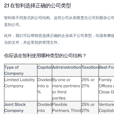
2.1 在智利选择正确的公司类型
智利有不同形式的公司结构。这些公司从有限责任公司到股份公
直到公司。
此外，我们可以帮助您选择正确的企业或子公司类型，向国务卿
当的文件，并起草您的管理文件。
你应该在智利使用哪种类型的公司结构？
Type of
Capital
Administration
Taxation
Best Fo
Company
Limited Liability
Divided
By one or
25% or
Family
Company
into a
more partners
27%
Offices
%.
or third
Close 
parties.
Joint Stock
Divided
Flexible
:
25% or
Venture
Company
into
Partners, Third
27%
Capital