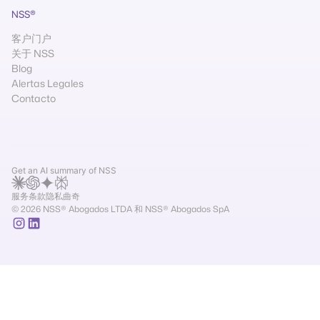
NSS®
客户门户
关于 NSS
Blog
Alertas Legales
Contacto
Get an AI summary of NSS
服务条款
隐私
曲奇
© 2026 NSS® Abogados LTDA 和 NSS® Abogados SpA