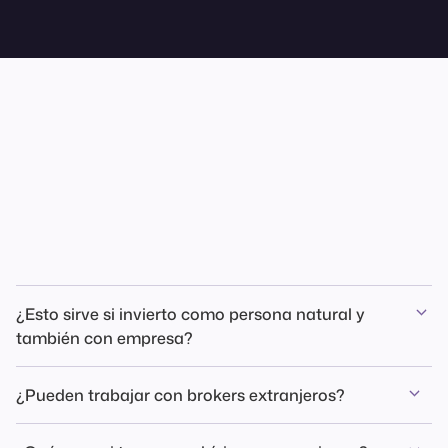
Qs
¿Esto sirve si invierto como persona natural y
también con empresa?
Sí. De hecho, es uno de los casos donde más se producen
¿Pueden trabajar con brokers extranjeros?
diferencias si no se separan flujos, costos y respaldos.
Sí. Normalizamos reportes aunque no vengan listos para ser