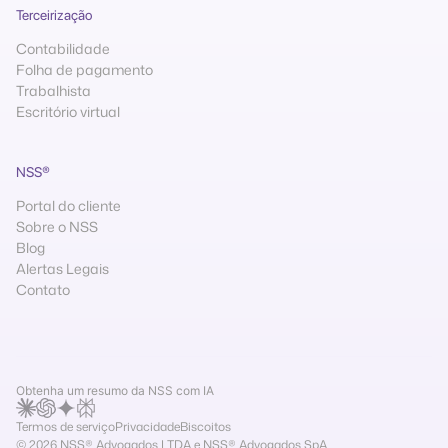
Terceirização
Contabilidade
Folha de pagamento
Trabalhista
Escritório virtual
NSS®
Portal do cliente
Sobre o NSS
Blog
Alertas Legais
Contato
Obtenha um resumo da NSS com IA
Termos de serviço
Privacidade
Biscoitos
© 2026 NSS® Advogados LTDA e NSS® Advogados SpA