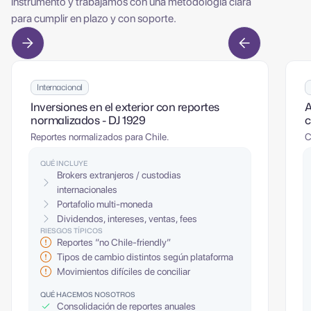
instrumento y trabajamos con una metodología clara
para cumplir en plazo y con soporte.
Internacional
Inversiones en el exterior con reportes
A
normalizados - DJ 1929
c
Reportes normalizados para Chile.
C
QUÉ INCLUYE
Brokers extranjeros / custodias
internacionales
Portafolio multi-moneda
Dividendos, intereses, ventas, fees
RIESGOS TÍPICOS
Reportes “no Chile-friendly”
Tipos de cambio distintos según plataforma
Movimientos difíciles de conciliar
QUÉ HACEMOS NOSOTROS
Consolidación de reportes anuales