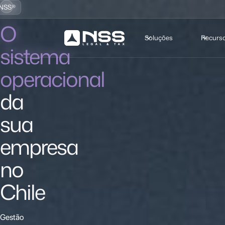
NSS®
O
Soluções
Recurs
sistema
operacional
da
sua
empresa
no
Chile
Gestão