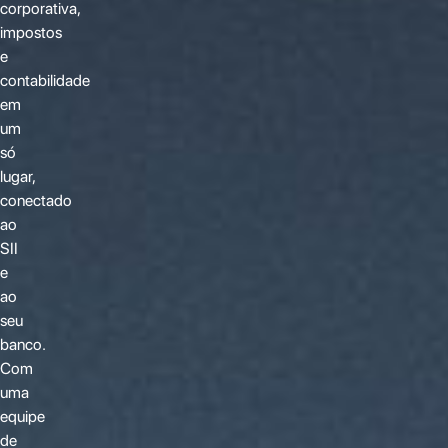
corporativa,
impostos
e
contabilidade
em
um
só
lugar,
conectado
ao
SII
e
ao
seu
banco.
Com
uma
equipe
de