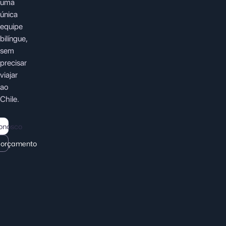
uma
única
equipe
bilíngue,
sem
precisar
viajar
ao
Chile.
onosco
m orçamento