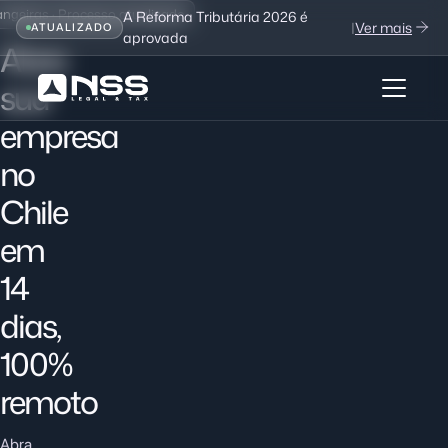
ngeiras · Processo atualizado
A Reforma Tributária 2026 é
|
Ver mais
ATUALIZADO
aprovada
Abra
sua
empresa
no
Chile
em
14
dias,
100%
remoto
Abra