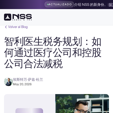
介绍 NSS 的新身份。
|
探
ACTUALIZADO
Volver al Blog
智利医生税务规划：如
何通过医疗公司和控股
公司合法减税
埃斯特万·萨兹·杜兰
May 20, 2026