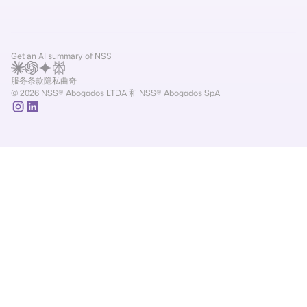
Get an AI summary of NSS
服务条款
隐私
曲奇
© 2026 NSS® Abogados LTDA 和 NSS® Abogados SpA