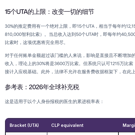
15个UTA的上限：改变一切的细节
30%的推定费用有一个绝对上限，即15个UTA，相当于每年约12,15
810,000智利比索）。当总收入达到50个UTA时，即每年约40,500
比索时，这项优惠将完全用尽。
对于任何账单金额超过该门槛的人来说，影响是直接且不断增加的
收入，理论上的30%将是3600万比索。但系统只认可1215万比
接计入应税基础。此外，法律不允许在服务费收据框架下，在此
参考表：2026年全球补充税
这是适用于以个人身份报税的医生的累进税率表：
Bracket (UTA)
CLP equivalent
Margi