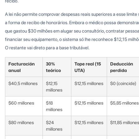
recibo.
A lei não permite comprovar despesas reais superiores a esse limite
a forma de recibo de honorários. Embora o médico possa demonstra
que gastou $30 milhões em alugar seu consultório, contratar pessoa
financiar seu equipamento, o sistema só lhe reconhece $12,15 milhõ
O restante vai direto para a base tributável.
Facturación
30%
Tope real (15
Deducción
anual
teórico
UTA)
perdida
$40,5 millones
$12,15
$12,15 millones
$0 (coincide)
millones
$60 millones
$18
$12,15 millones
$5,85 millones
millones
$80 millones
$24
$12,15 millones
$11,85 millone
millones