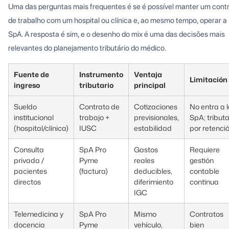
Uma das perguntas mais frequentes é se é possível manter um cont
de trabalho com um hospital ou clínica e, ao mesmo tempo, operar a
SpA. A resposta é sim, e o desenho do mix é uma das decisões mais
relevantes do planejamento tributário do médico.
Fuente de
Instrumento
Ventaja
Limitación
ingreso
tributario
principal
Sueldo
Contrato de
Cotizaciones
No entra a 
institucional
trabajo +
previsionales,
SpA; tribut
(hospital/clínica)
IUSC
estabilidad
por retenci
Consulta
SpA Pro
Gastos
Requiere
privada /
Pyme
reales
gestión
pacientes
(factura)
deducibles,
contable
directos
diferimiento
continua
IGC
Telemedicina y
SpA Pro
Mismo
Contratos
docencia
Pyme
vehículo,
bien