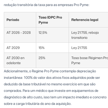
redução transitória da taxa para as empresas Pro Pyme:
Tasa IDPC Pro
Periodo
Referencia legal
Pyme
AT 2026 - 2028
12,5%
Ley 21.755, rebaja
transitoria
AT 2029
15%
Ley 21.755
AT 2030 en
25%
Tasa base Régimen Pr
adelante
Pyme
Adicionalmente, o Regime Pro Pyme contempla depreciação
instantânea: 100% do valor dos ativos fixos adquiridos pode ser
deduzido da base tributável no mesmo exercício em que são
comprados. Para um médico que investe em equipamentos de
diagnóstico de alto custo, isso tem um impacto imediato e concreto
sobre a carga tributária do ano da aquisição.