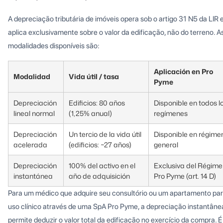
A depreciação tributária de imóveis opera sob o artigo 31 N5 da LIR 
aplica exclusivamente sobre o valor da edificação, não do terreno. A
modalidades disponíveis são:
Aplicación en Pro
Modalidad
Vida útil / tasa
Pyme
Depreciación
Edificios: 80 años
Disponible en todos l
lineal normal
(1,25% anual)
regímenes
Depreciación
Un tercio de la vida útil
Disponible en régime
acelerada
(edificios: ~27 años)
general
Depreciación
100% del activo en el
Exclusiva del Régim
instantánea
año de adquisición
Pro Pyme (art. 14 D)
Para um médico que adquire seu consultório ou um apartamento pa
uso clínico através de uma SpA Pro Pyme, a depreciação instantâne
permite deduzir o valor total da edificação no exercício da compra. É