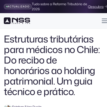
Tudo sobre a Reforma Tributária de
|
Descubra
ACTUALIZADO
2026
Volver al Blog
Estruturas tributárias
para médicos no Chile:
Do recibo de
honorários ao holding
patrimonial. Um guia
técnico e prático.
Esteban Sáez Durán