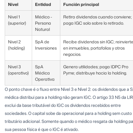
Nivel
Entidad
Función principal
Nivel 1
Médico -
Retira dividendos cuando conviene;
(superior)
Persona
paga IGC solo sobre lo retirado.
Natural
Nivel 2
SpA de
Recibe dividendos sin IGC; reinviert
(holding)
Inversiones
en inmuebles, portafolios y otros
negocios.
Nivel 3
SpA
Genera utilidades; paga IDPC Pro
(operativo)
Médica
Pyme; distribuye hacia la holding.
Operativa
O ponto chave é o fluxo entre Nível 3 e Nível 2: os dividendos que a 
médica distribui para a holding não geram IGC. O artigo 33 N5 da LIR
exclui da base tributável do IGC os dividendos recebidos entre
sociedades. O capital sobe da operacional para a holding sem custo
tributário adicional. Somente quando o médico resgata da holding p
sua pessoa física é que o IGC é ativado.