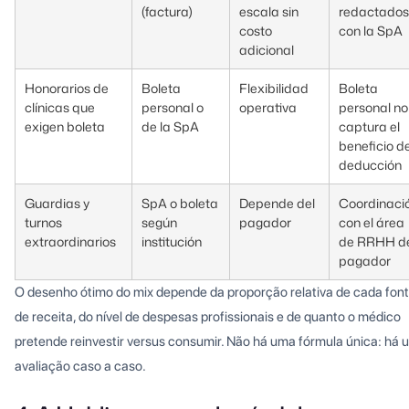
(factura)
escala sin
redactados
costo
con la SpA
adicional
Honorarios de
Boleta
Flexibilidad
Boleta
clínicas que
personal o
operativa
personal no
exigen boleta
de la SpA
captura el
beneficio d
deducción
Guardias y
SpA o boleta
Depende del
Coordinaci
turnos
según
pagador
con el área
extraordinarios
institución
de RRHH d
pagador
O desenho ótimo do mix depende da proporção relativa de cada fon
de receita, do nível de despesas profissionais e de quanto o médico
pretende reinvestir versus consumir. Não há uma fórmula única: há
avaliação caso a caso.