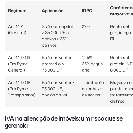
Carácter d
Régimen
Aplicación
IDPC
mayor valo
Art. 14 A
SpA con capital
27%
Renta del
(General)
> 85.000 UF o
giro; integra
activos > 35%
RLI
pasivos
Art. 14 D N3
SpA con ventas
12,5% -
Renta del
(Pro Pyme
promedio ≤
25% según
giro; sin INR
General)
75.000 UF
año
8.000 UF
Art. 14 D N8
SpA con ventas ≤
Tributación
Mayor valor
(Pro Pyme
75.000 UF;
en cabeza
puede tene
Transparente)
opción anual
de socios
tratamient
distinto
IVA na alienação de imóveis: um risco que se
gerencia