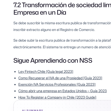
7.2 Transformación de sociedad li
Empresa en un Día
Se debe suscribir la misma escritura publica de transformaci
inscribir extracto alguno en el Registro de Comercio.
Se debe subir la escritura publica de transformación a la plataf
electrónicamente. El sistema te entrega un numero de atención 
Sigue Aprendiendo con NSS
Ley Fintech Chile [Guía legal 2023]
Como Recuperar el IVA de una Propiedad [Guía 2023]
Exención IVA Servicios Profesionales [Guía 2023]
Cómo abrir una empresa en Estados Unidos – Guía 2023
How To Register a Company in Chile [2023 Guide]
AI SUMMARY