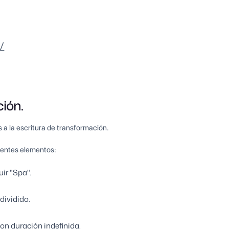
/
ción.
s a la escritura de transformación.
uientes elementos:
ir "Spa".
dividido.
con duración indefinida.