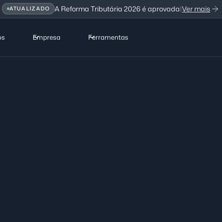
A Reforma Tributária 2026 é aprovada
|
Ver mais
ATUALIZADO
os
Empresa
Ferramentas
ites
cionários processados
18
red
ificado em emissão
atos e aditivos
natura eletrônica enviada