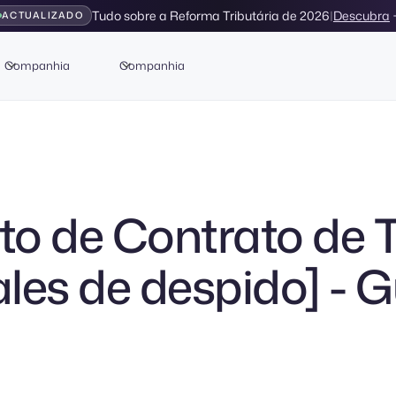
Tudo sobre a Reforma Tributária de 2026
|
Descubra
ACTUALIZADO
Companhia
Companhia
ito de Contrato de 
les de despido] - G