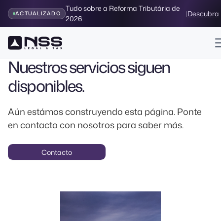
Tudo sobre a Reforma Tributária de
|
Descubra
ACTUALIZADO
2026
Página en Construcción
Próximamente
Nuestros servicios siguen
disponibles.
Aún estámos construyendo esta página. Ponte
en contacto con nosotros para saber más.
Contacto