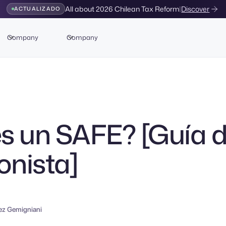
All about 2026 Chilean Tax Reform
|
Discover
ACTUALIZADO
Company
Company
s un SAFE? [Guía d
onista]
ez Gemigniani