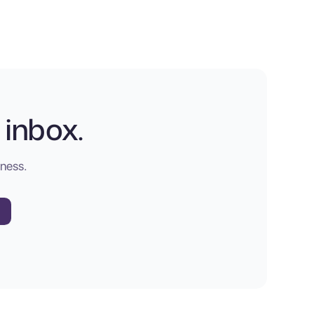
 inbox.
iness.