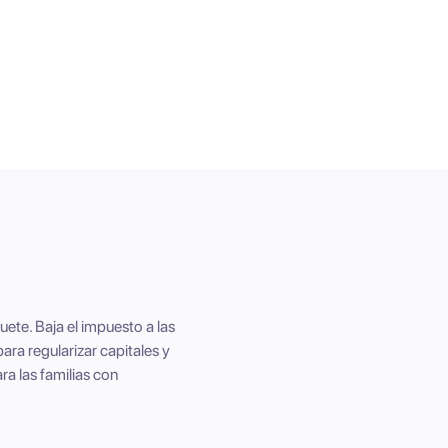
50%
10% / 7%
ete. Baja el impuesto a las
ara regularizar capitales y
ra las familias con