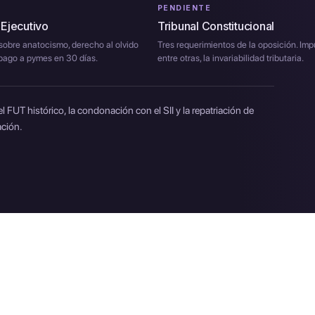
PENDIENTE
 Ejecutivo
Tribunal Constitucional
obre anatocismo, derecho al olvido
Tres requerimientos de la oposición. Im
 pago a pymes en 30 días.
entre otras, la invariabilidad tributaria.
 FUT histórico, la condonación con el SII y la repatriación de
ación.