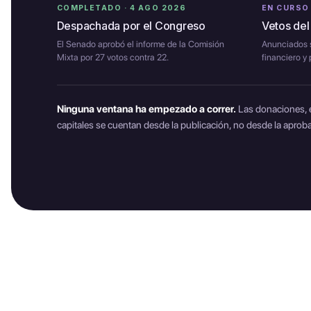
COMPLETADO · 4 AGO 2026
EN CURSO
Despachada por el Congreso
Vetos del
El Senado aprobó el informe de la Comisión
Anunciados s
Mixta por 27 votos contra 22.
financiero y
Ninguna ventana ha empezado a correr.
Las donaciones, el
capitales se cuentan desde la publicación, no desde la aprob