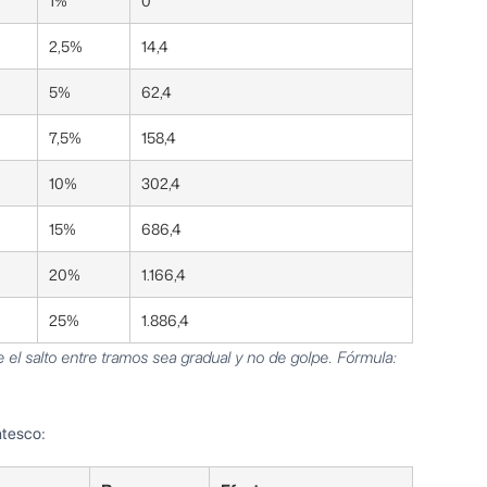
1%
0
2,5%
14,4
5%
62,4
7,5%
158,4
10%
302,4
15%
686,4
20%
1.166,4
25%
1.886,4
e el salto entre tramos sea gradual y no de golpe. Fórmula:
ntesco: