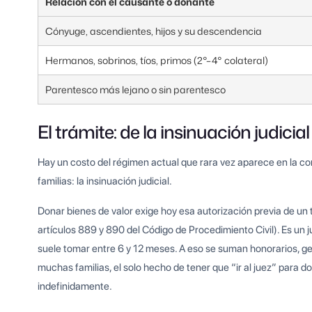
Relación con el causante o donante
Cónyuge, ascendientes, hijos y su descendencia
Hermanos, sobrinos, tíos, primos (2°–4° colateral)
Parentesco más lejano o sin parentesco
El trámite: de la insinuación judicia
Hay un costo del régimen actual que rara vez aparece en la con
familias: la insinuación judicial.
Donar bienes de valor exige hoy esa autorización previa de un tr
artículos 889 y 890 del Código de Procedimiento Civil). Es un ju
suele tomar entre 6 y 12 meses. A eso se suman honorarios, ges
muchas familias, el solo hecho de tener que “ir al juez” para d
indefinidamente.