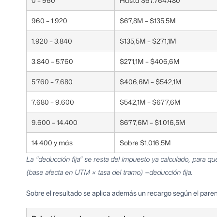
0 – 960
Hasta $67.764.480
960 – 1.920
$67,8M – $135,5M
1.920 – 3.840
$135,5M – $271,1M
3.840 – 5.760
$271,1M – $406,6M
5.760 – 7.680
$406,6M – $542,1M
7.680 – 9.600
$542,1M – $677,6M
9.600 – 14.400
$677,6M – $1.016,5M
14.400 y más
Sobre $1.016,5M
La “deducción fija” se resta del impuesto ya calculado, para qu
(base afecta en UTM × tasa del tramo) −deducción fija.
Sobre el resultado se aplica además un recargo según el pare