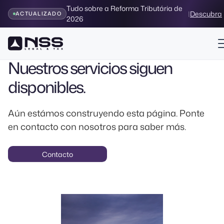
Tudo sobre a Reforma Tributária de
|
Descubra
ACTUALIZADO
2026
Página en Construcción
Próximamente
Nuestros servicios siguen
disponibles.
Aún estámos construyendo esta página. Ponte
en contacto con nosotros para saber más.
Contacto